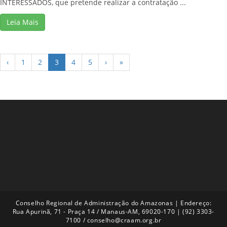
INTERESSADOS, que pretende realizar a contratação ...
Leia Mais
‹
1
2
3
4
5
›
»
Conselho Regional de Administração do Amazonas | Endereço:
Rua Apurinã, 71 - Praça 14 / Manaus-AM, 69020-170 | (92) 3303-
7100 / conselho@craam.org.br