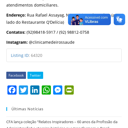
atendimentos domiciliares.
Endereço:
Rua Rafael Assayag, Nº94, Bairro Alvorada 1 (ao
lado do Restaurante Q’Delícia)
Contatos:
(92)98418-5917 / (92) 98812-0758
Instagram:
@clinicamedeirossaude
Listing ID
:
64320
Facebook
Twitter
F
T
Li
W
M
Pr
a
w
n
h
e
in
c
itt
k
at
ss
tF
Últimas Notícias
e
er
e
s
e
ri
CFA lança coleção “Relatos Inspiradores – 60 anos da Profissão da
b
dI
A
n
e