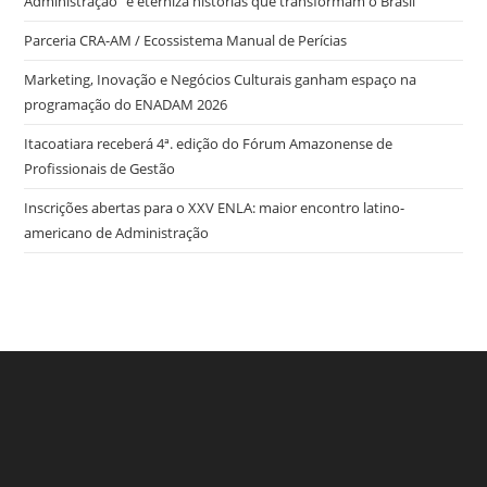
Administração” e eterniza histórias que transformam o Brasil
o
n
p
g
n
Parceria CRA-AM / Ecossistema Manual de Perícias
o
p
er
dl
Marketing, Inovação e Negócios Culturais ganham espaço na
k
y
programação do ENADAM 2026
Itacoatiara receberá 4ª. edição do Fórum Amazonense de
Profissionais de Gestão
Inscrições abertas para o XXV ENLA: maior encontro latino-
americano de Administração