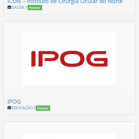
ICON – Instituto de Cirurgia Ocular do Norte
SAÚDE
/
Popular
IPOG
EDUCAÇÃO
/
Popular