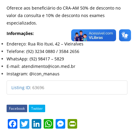
Oferece aos beneficiário do CRA-AM 50% de desconto no
valor da consulta e 10% de desconto nos exames
especializados.
Informações:
Endereço: Rua Rio Ituxi, 42 – Vieiralves
Telefone: (92) 3234 0880 / 3584 2656
WhatsApp: (92) 98417 – 5829
E-mail: atendimento@icon.med.br
Instagram:
@
icon_manaus
Listing ID
:
63696
Facebook
Twitter
F
T
Li
W
M
Pr
a
w
n
h
e
in