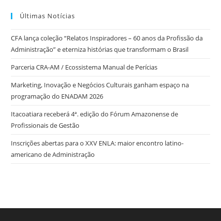
c
itt
k
at
ss
tF
Últimas Notícias
e
er
e
s
e
ri
CFA lança coleção “Relatos Inspiradores – 60 anos da Profissão da
b
dI
A
n
e
Administração” e eterniza histórias que transformam o Brasil
o
n
p
g
n
Parceria CRA-AM / Ecossistema Manual de Perícias
o
p
er
dl
Marketing, Inovação e Negócios Culturais ganham espaço na
k
y
programação do ENADAM 2026
Itacoatiara receberá 4ª. edição do Fórum Amazonense de
Profissionais de Gestão
Inscrições abertas para o XXV ENLA: maior encontro latino-
americano de Administração