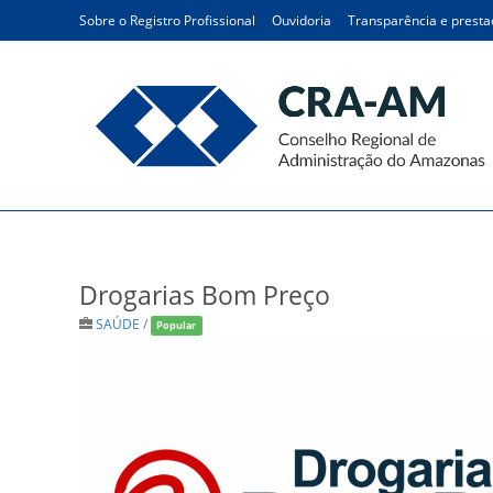
Sobre o Registro Profissional
Ouvidoria
Transparência e presta
Drogarias Bom Preço
Drogarias Bom Preço
SAÚDE
/
Popular