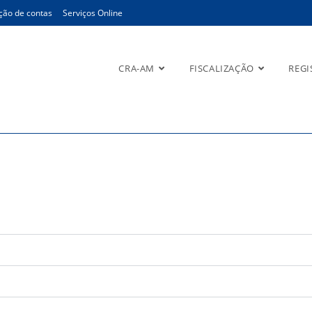
ção de contas
Serviços Online
CRA-AM
FISCALIZAÇÃO
REGI
o