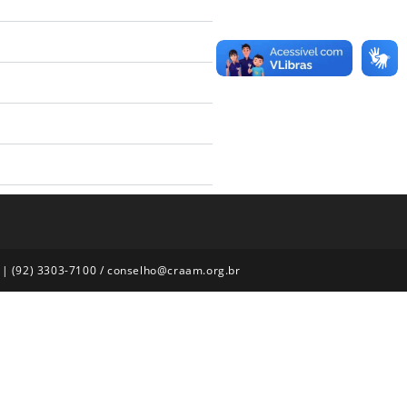
 | (92) 3303-7100 / conselho@craam.org.br