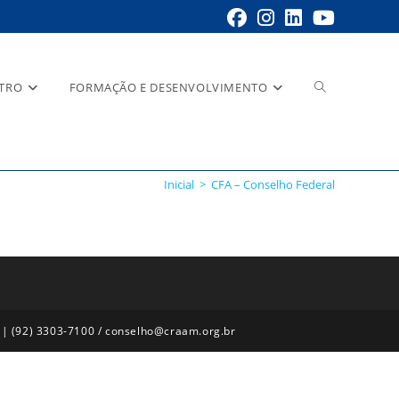
STRO
FORMAÇÃO E DESENVOLVIMENTO
Inicial
>
CFA – Conselho Federal
 | (92) 3303-7100 / conselho@craam.org.br