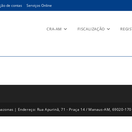
ção de contas
Serviços Online
CRA-AM
FISCALIZAÇÃO
REGI
azonas | Endereço: Rua Apurinã, 71 - Praça 14 / Manaus-AM, 69020-170