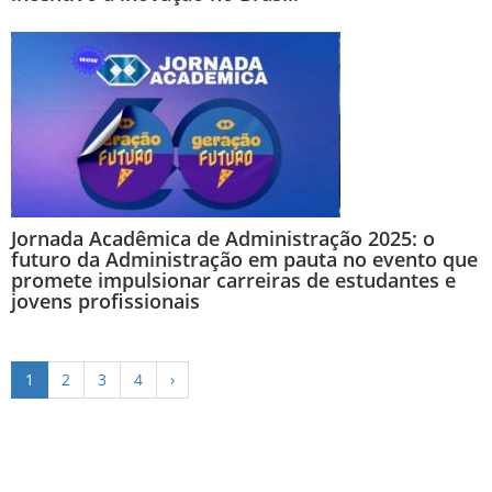
Jornada Acadêmica de Administração 2025: o
futuro da Administração em pauta no evento que
promete impulsionar carreiras de estudantes e
jovens profissionais
1
2
3
4
›