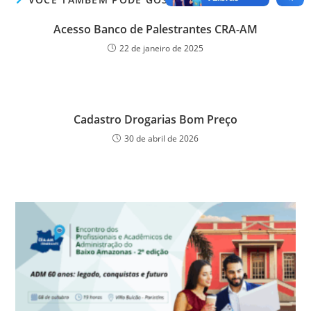
e
er
e
s
e
ri
b
dI
A
n
e
Acesso Banco de Palestrantes CRA-AM
o
n
p
g
n
22 de janeiro de 2025
o
p
er
dl
k
y
Cadastro Drogarias Bom Preço
30 de abril de 2026