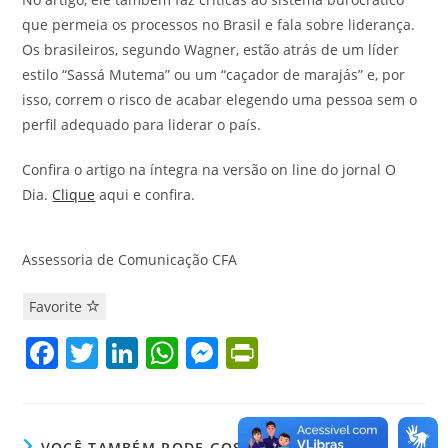
que permeia os processos no Brasil e fala sobre liderança.
Os brasileiros, segundo Wagner, estão atrás de um líder
estilo “Sassá Mutema” ou um “caçador de marajás” e, por
isso, correm o risco de acabar elegendo uma pessoa sem o
perfil adequado para liderar o país.
Confira o artigo na íntegra na versão on line do jornal O
Dia.
Clique
aqui e confira.
Assessoria de Comunicação CFA
Favorite
F
T
Li
W
M
Pr
a
w
n
h
e
in
c
itt
k
at
ss
tF
VOCÊ TAMBÉM PODE GOSTAR