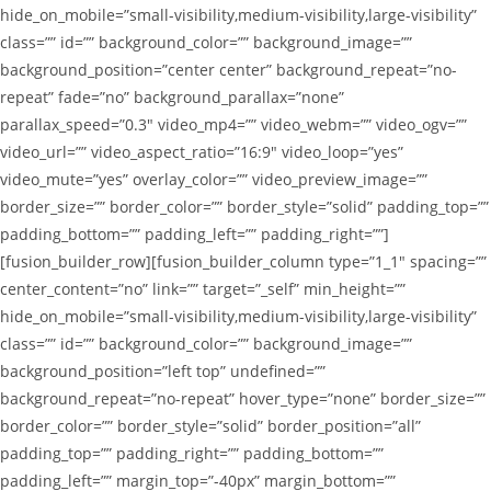
hide_on_mobile=”small-visibility,medium-visibility,large-visibility”
class=”” id=”” background_color=”” background_image=””
background_position=”center center” background_repeat=”no-
repeat” fade=”no” background_parallax=”none”
parallax_speed=”0.3″ video_mp4=”” video_webm=”” video_ogv=””
video_url=”” video_aspect_ratio=”16:9″ video_loop=”yes”
video_mute=”yes” overlay_color=”” video_preview_image=””
border_size=”” border_color=”” border_style=”solid” padding_top=””
padding_bottom=”” padding_left=”” padding_right=””]
[fusion_builder_row][fusion_builder_column type=”1_1″ spacing=””
center_content=”no” link=”” target=”_self” min_height=””
hide_on_mobile=”small-visibility,medium-visibility,large-visibility”
class=”” id=”” background_color=”” background_image=””
background_position=”left top” undefined=””
background_repeat=”no-repeat” hover_type=”none” border_size=””
border_color=”” border_style=”solid” border_position=”all”
padding_top=”” padding_right=”” padding_bottom=””
padding_left=”” margin_top=”-40px” margin_bottom=””