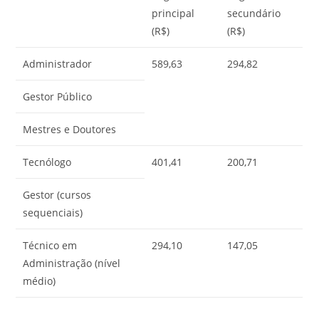
principal
secundário
(R$)
(R$)
Administrador
589,63
294,82
Gestor Público
Mestres e Doutores
Tecnólogo
401,41
200,71
Gestor (cursos
sequenciais)
Técnico em
294,10
147,05
Administração (nível
médio)