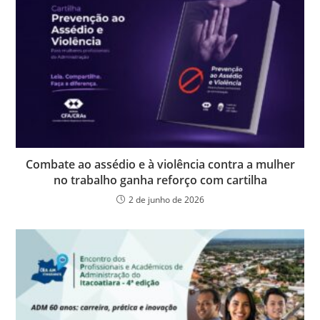
o
n
p
g
n
o
p
er
dl
k
y
Combate ao assédio e à violência contra a mulher
no trabalho ganha reforço com cartilha
2 de junho de 2026