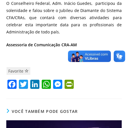
O Conselheiro Federal, Adm. Inácio Guedes, participou da
solenidade e falou sobre o Jubileu de Diamante do Sistema
CFA/CRAs, que contará com diversas atividades para
celebrar esta importante data para os profissionais de
Administração de todo país.
Assessoria de Comunicação CRA-AM
Favorite
F
T
Li
W
M
Pr
a
w
n
h
e
in
c
itt
k
at
ss
tF
e
er
e
s
e
ri
VOCÊ TAMBÉM PODE GOSTAR
b
dI
A
n
e