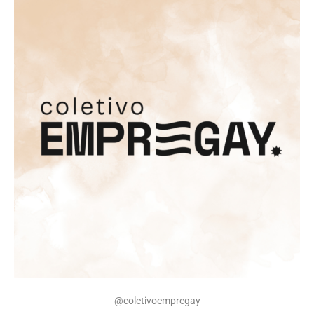
@coletivoempregay