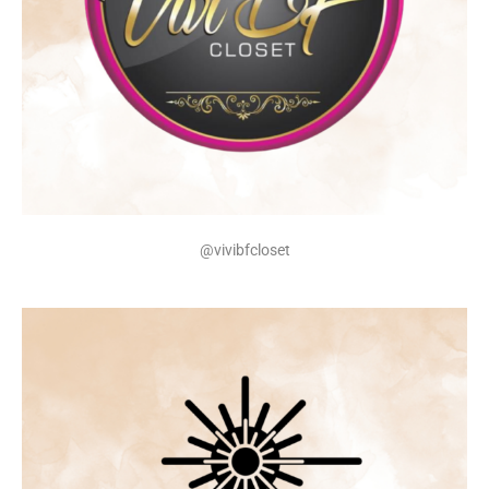
@
vivibfcloset