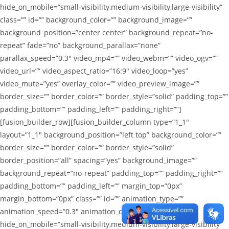
hide_on_mobile=”small-visibility,medium-visibility,large-visibility”
class=”” id=”” background_color=”” background_image=””
background_position=”center center” background_repeat=”no-
repeat” fade=”no” background_parallax=”none”
parallax_speed=”0.3″ video_mp4=”” video_webm=”” video_ogv=””
video_url=”” video_aspect_ratio=”16:9″ video_loop=”yes”
video_mute=”yes” overlay_color=”” video_preview_image=””
border_size=”” border_color=”” border_style=”solid” padding_top=””
padding_bottom=”” padding_left=”” padding_right=””]
[fusion_builder_row][fusion_builder_column type=”1_1″
layout=”1_1″ background_position=”left top” background_color=””
border_size=”” border_color=”” border_style=”solid”
border_position=”all” spacing=”yes” background_image=””
background_repeat=”no-repeat” padding_top=”” padding_right=””
padding_bottom=”” padding_left=”” margin_top=”0px”
margin_bottom=”0px” class=”” id=”” animation_type=””
animation_speed=”0.3″ animation_direction=”left”
hide_on_mobile=”small-visibility,medium-visibility,large-visibility”