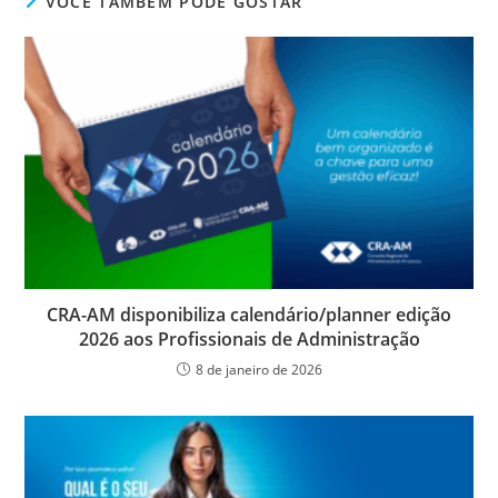
e
er
e
s
e
ri
VOCÊ TAMBÉM PODE GOSTAR
b
dI
A
n
e
o
n
p
g
n
o
p
er
dl
k
y
CRA-AM disponibiliza calendário/planner edição
2026 aos Profissionais de Administração
8 de janeiro de 2026