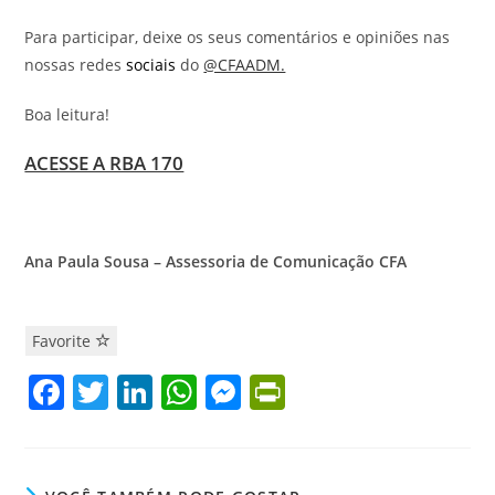
Para participar, deixe os seus comentários e opiniões nas
nossas redes
sociais
do
@CFAADM.
Boa leitura!
ACESSE A RBA 170
Ana Paula Sousa – Assessoria de Comunicação CFA
Favorite
F
T
Li
W
M
Pr
a
w
n
h
e
in
c
itt
k
at
ss
tF