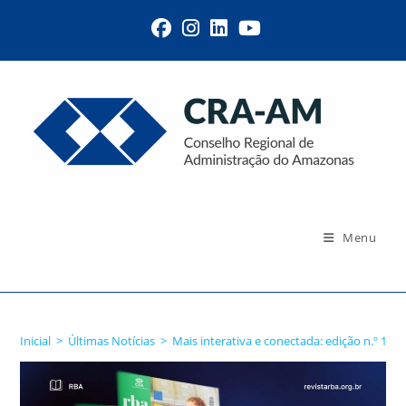
Menu
Blog
Inicial
>
Últimas Notícias
>
Mais interativa e conectada: edição n.º 170