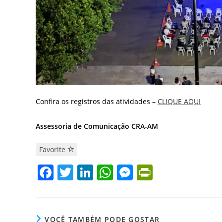
Confira os registros das atividades –
CLIQUE AQUI
Assessoria de Comunicação CRA-AM
Favorite
F
T
Li
W
M
Pr
a
w
n
h
e
in
c
itt
k
at
ss
tF
e
er
e
s
e
ri
VOCÊ TAMBÉM PODE GOSTAR