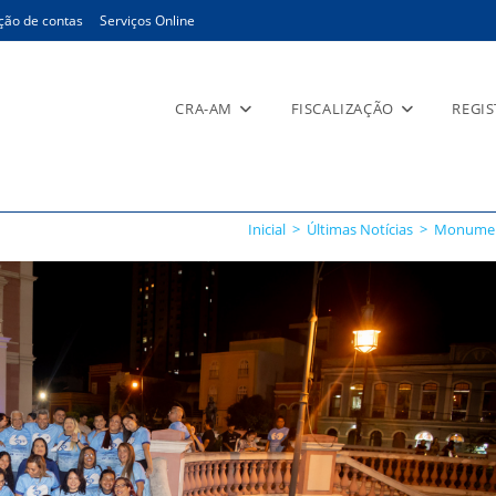
ção de contas
Serviços Online
CRA-AM
FISCALIZAÇÃO
REGI
Inicial
>
Últimas Notícias
>
Monument