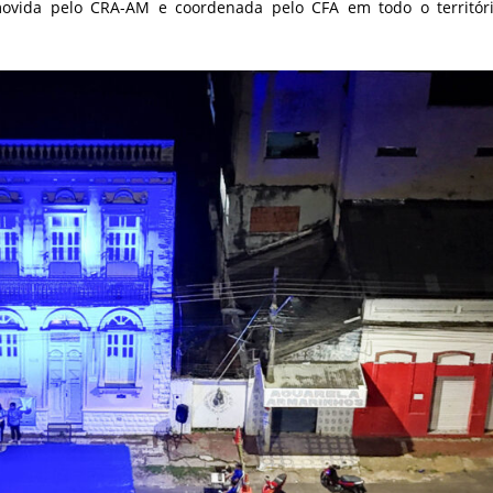
movida pelo CRA-AM e coordenada pelo CFA em todo o territór