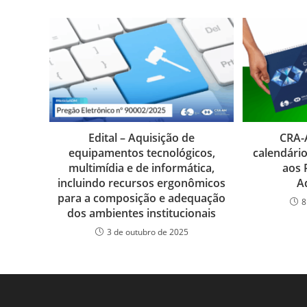
b
dI
A
n
e
o
n
p
g
n
o
p
er
dl
k
y
Edital – Aquisição de
CRA-
equipamentos tecnológicos,
calendári
multimídia e de informática,
aos 
incluindo recursos ergonômicos
A
para a composição e adequação
8
dos ambientes institucionais
3 de outubro de 2025