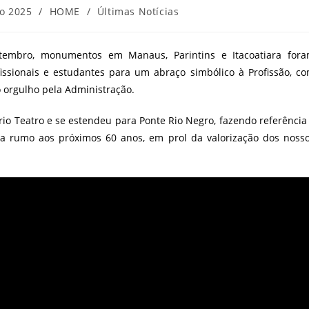
o 2025
/
HOME
/
Últimas Notícias
etembro, monumentos em Manaus, Parintins e Itacoatiara for
issionais e estudantes para um abraço simbólico à Profissão, c
to orgulho pela Administração.
o Teatro e se estendeu para Ponte Rio Negro, fazendo referência
a rumo aos próximos 60 anos, em prol da valorização dos noss