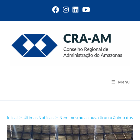
Menu
Blog
Inicial
>
Últimas Notícias
>
Nem mesmo a chuva tirou o ânimo dos par