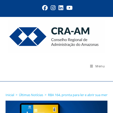
Menu
Blog
Inicial
>
Últimas Notícias
>
RBA 164, pronta para ler e abrir sua mente