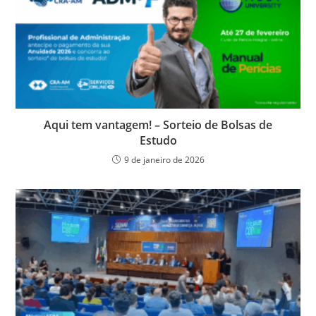
k
y
Aqui tem vantagem! – Sorteio de Bolsas de
Estudo
9 de janeiro de 2026