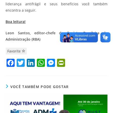
liderança antifrágil e seus benefícios você também
encontra a seguir.
Boa leitura!
Leon Santos, editor-chefe da Revista Brasileira de
Administração (RBA)
Favorite
F
T
Li
W
M
Pr
a
w
n
h
e
in
c
itt
k
at
ss
tF
e
er
e
s
e
ri
VOCÊ TAMBÉM PODE GOSTAR
b
dI
A
n
e
o
n
p
g
n
o
p
er
dl