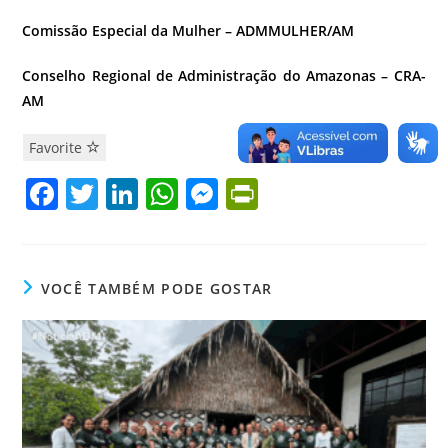
Comissão Especial da Mulher – ADMMULHER/AM
Conselho Regional de Administração do Amazonas – CRA-
AM
Favorite
F
T
Li
W
M
Pr
a
w
n
h
e
in
c
itt
k
at
ss
tF
e
er
e
s
e
ri
VOCÊ TAMBÉM PODE GOSTAR
b
dI
A
n
e
o
n
p
g
n
o
p
er
dl
k
y