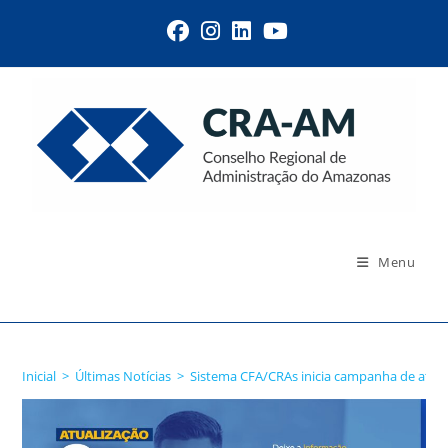
Menu
Blog
Inicial
>
Últimas Notícias
>
Sistema CFA/CRAs inicia campanha de atual