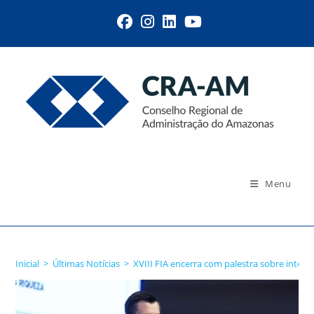
Menu
Blog
Inicial
>
Últimas Notícias
>
XVIII FIA encerra com palestra sobre inteli