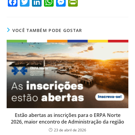
F
T
Li
W
M
Pr
a
w
n
h
e
in
c
itt
k
at
ss
tF
e
er
e
s
e
ri
VOCÊ TAMBÉM PODE GOSTAR
b
dI
A
n
e
o
n
p
g
n
o
p
er
dl
k
y
Estão abertas as inscrições para o ERPA Norte
2026, maior encontro de Administração da região
23 de abril de 2026