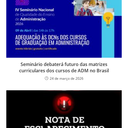
o
n
p
g
n
o
p
er
dl
k
y
Seminário debaterá futuro das matrizes
curriculares dos cursos de ADM no Brasil
24 de março de 2026