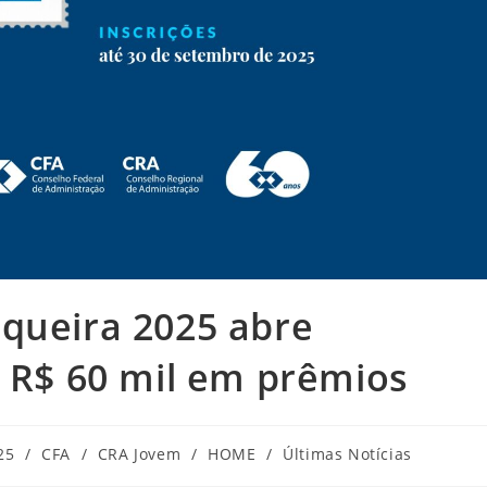
iqueira 2025 abre
á R$ 60 mil em prêmios
25
/
CFA
/
CRA Jovem
/
HOME
/
Últimas Notícias