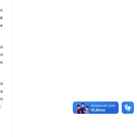
Os
FA
de
 o
mo
os
ão
na
no
: