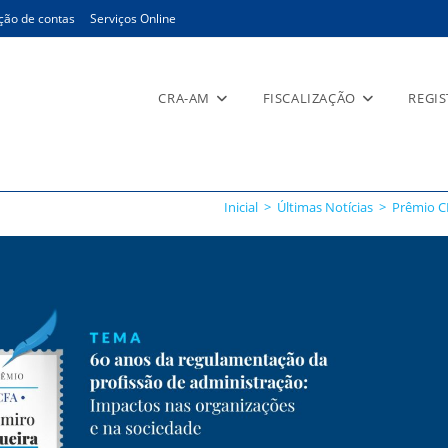
ção de contas
Serviços Online
CRA-AM
FISCALIZAÇÃO
REGI
Inicial
>
Últimas Notícias
>
Prêmio CF