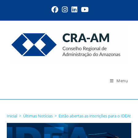
Menu
Blog
Inicial
>
Últimas Notícias
>
Estão abertas as inscrições para o IDEAt